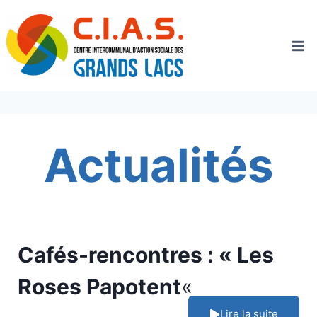
Aller
au
contenu
Actualités
Cafés-rencontres : « Les
Roses Papotent
«
Lire la suite