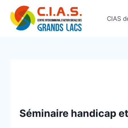
Aller
au
CIAS d
contenu
Séminaire handicap et