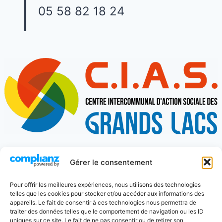
05 58 82 18 24
Gérer le consentement
274 place Charles de Gaulle
Pour offrir les meilleures expériences, nous utilisons des technologies
telles que les cookies pour stocker et/ou accéder aux informations des
appareils. Le fait de consentir à ces technologies nous permettra de
40600 Biscarrosse
traiter des données telles que le comportement de navigation ou les ID
uniques sur ce site. Le fait de ne pas consentir ou de retirer son